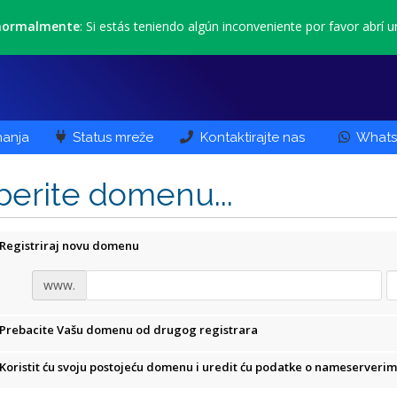
 normalmente
: Si estás teniendo algún inconveniente por favor abrí u
anja
Status mreže
Kontaktirajte nas
Whats
berite domenu...
Registriraj novu domenu
www.
Prebacite Vašu domenu od drugog registrara
Koristit ću svoju postojeću domenu i uredit ću podatke o nameserveri