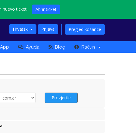
n nuevo ticket!
Abrir ticket
Hrvatski
Prijava
Pregled košarice
App
Ayuda
Blog
Račun
Provjerite
ma