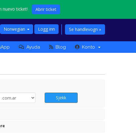
n nuevo ticket!
Abrir ticket
Norwegian
Logg inn
Se handlevogn »
sApp
Ayuda
Blog
Konto
Sjekk
ere