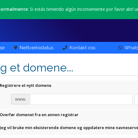
 normalmente
: Si estás teniendo algún inconveniente por favor abrí u
se
Nettverksstatus
Kontakt oss
What
g et domene...
Registrere et nytt domene
www.
Overfør domenet fra en annen registrar
Jeg vil bruke min eksisterende domene og oppdatere mine navneserv